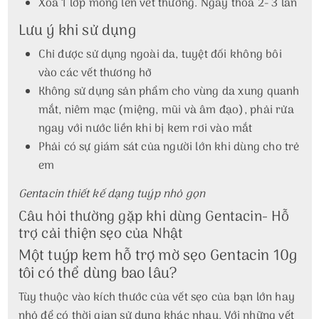
Xoa 1 lớp mỏng lên vết thương. Ngày thoa 2- 3 lần
Lưu ý khi sử dụng
Chỉ được sử dụng ngoài da, tuyệt đối không bôi
vào các vết thương hở
Không sử dụng sản phẩm cho vùng da xung quanh
mắt, niêm mạc (miệng, mũi và âm đạo), phải rửa
ngay với nước liền khi bị kem rơi vào mắt
Phải có sự giám sát của người lớn khi dùng cho trẻ
em
Gentacin thiết kế dạng tuýp nhỏ gọn
Câu hỏi thường gặp khi dùng Gentacin- Hỗ
trợ cải thiện sẹo của Nhật
Một tuýp kem hỗ trợ mờ sẹo Gentacin 10g
tôi có thể dùng bao lâu?
Tùy thuộc vào kích thước của vết sẹo của bạn lớn hay
nhỏ để có thời gian sử dụng khác nhau. Với những vết