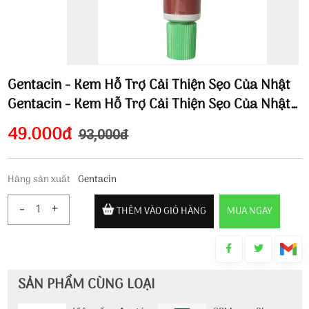
Gentacin - Kem Hỗ Trợ Cải Thiện Sẹo Của Nhật
Gentacin - Kem Hỗ Trợ Cải Thiện Sẹo Của Nhật
Gentacin - Kem Hỗ Trợ Cải Thiện Sẹo Của Nhật
49.000đ
93,000đ
Gentacin - Kem Hỗ Trợ Cải Thiện Sẹo Của Nhật
Hãng sản xuất
Gentacin
-
+
THÊM VÀO GIỎ HÀNG
MUA NGAY
SẢN PHẨM CÙNG LOẠI