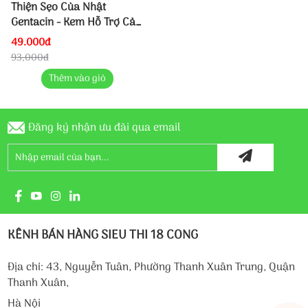
Thiện Sẹo Của Nhật
Gentacin - Kem Hỗ Trợ Cải
Thiện Sẹo Của Nhật
49.000đ
Gentacin - Kem Hỗ Trợ Cải
93,000đ
Thiện Sẹo Của Nhật
Thêm vào giỏ
Gentacin - Kem Hỗ Trợ Cải
Thiện Sẹo Của Nhật
Đăng ký nhận ưu đãi qua email
KÊNH BÁN HÀNG SIEU THI 18 CONG
Địa chỉ: 43, Nguyễn Tuân, Phường Thanh Xuân Trung, Quận
Thanh Xuân,
Hà Nội