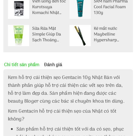
Viên uống đen tóc
SRM nam Pharma
Kurotsuya
Cool Facial Foam
Komachi Nhật
130g
Bản 60 viên
Sữa Rửa Mặt
Kẻ mắt nước
Simple Giúp Da
Maybelline
Sạch Thoáng
Hypersharp
150ml Kind To
Laser Eyeliner
Skin Refreshing
màu đen
Facial Wash Gel
Chi tiết sản phẩm
Đánh giá
Kem hỗ trợ cải thiện sẹo Gentacin 10g Nhật Bản với
thành phần giúp hỗ trợ cải thiện các vết sẹo trên da,
hỗ trợ làm đẹp da. Sản phẩm hiện đang được các
beauty Bloger cùng các bác sĩ chuyên khoa tin dùng.
Kem Gentacin hỗ trợ cải thiện sẹo của Nhật có tốt
không?
Sản phẩm hỗ trợ cải thiện tốt với da có sẹo, phục