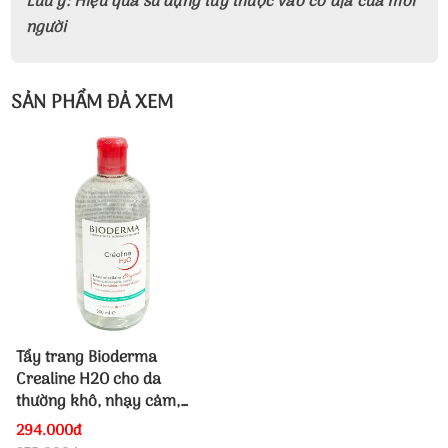
Lưu ý: Hiệu quả sử dụng tùy thuộc vào cơ địa của mỗi
người
SẢN PHẨM ĐẢ XEM
Tẩy trang Bioderma
Crealine H2O cho da
thường khô, nhạy cảm,
Hồng, 500ml
294.000đ