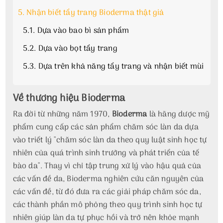
5.
Nhận biết tẩy trang Bioderma thật giả
5.1.
Dựa vào bao bì sản phẩm
5.2.
Dựa vào bọt tẩy trang
5.3.
Dựa trên khả năng tẩy trang và nhận biết mùi
Về thương hiệu Bioderma
Ra đời từ những năm 1970,
Bioderma
là hãng dược mỹ
phẩm cung cấp các sản phẩm chăm sóc làn da dựa
vào triết lý "chăm sóc làn da theo quy luật sinh học tự
nhiên của quá trình sinh trưởng và phát triển của tế
bào da". Thay vì chỉ tập trung xử lý vào hậu quả của
các vấn đề da, Bioderma nghiên cứu căn nguyên của
các vấn đề, từ đó đưa ra các giải pháp chăm sóc da,
các thành phần mô phỏng theo quy trình sinh học tự
nhiên giúp làn da tự phục hồi và trở nên khỏe mạnh