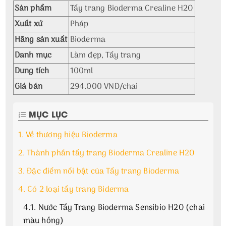
Sản phẩm
Tẩy trang Bioderma Crealine H2O
Xuất xứ
Pháp
Hãng sản xuất
Bioderma
Danh mục
Làm đẹp, Tẩy trang
Dung tích
100ml
Giá bán
294.000 VNĐ/chai
MỤC LỤC
1.
Về thương hiệu Bioderma
2.
Thành phần tẩy trang Bioderma Crealine H2O
3.
Đặc điểm nổi bật của Tẩy trang Bioderma
4.
Có 2 loại tẩy trang Biderma
4.1.
Nước Tẩy Trang Bioderma Sensibio H2O (chai
màu hồng)