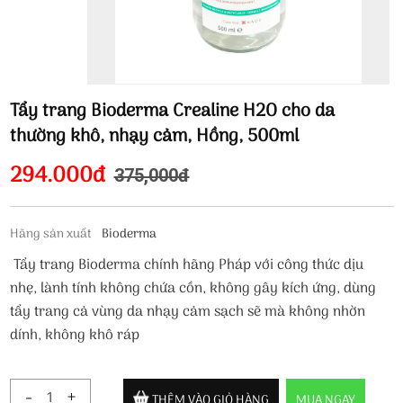
Tẩy trang Bioderma Crealine H2O cho da
thường khô, nhạy cảm, Hồng, 500ml
294.000đ
375,000đ
Hãng sản xuất
Bioderma
Tẩy trang Bioderma chính hãng Pháp với công thức dịu
nhẹ, lành tính không chứa cồn, không gây kích ứng, dùng
tẩy trang cả vùng da nhạy cảm sạch sẽ mà không nhờn
dính, không khô ráp
-
+
THÊM VÀO GIỎ HÀNG
MUA NGAY