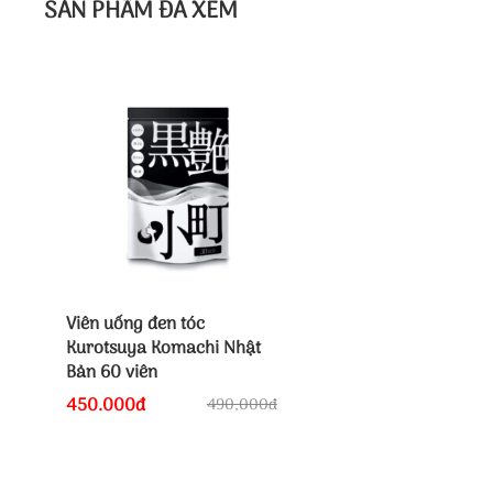
SẢN PHẨM ĐẢ XEM
Viên uống đen tóc
Kurotsuya Komachi Nhật
Bản 60 viên
450.000đ
490,000đ