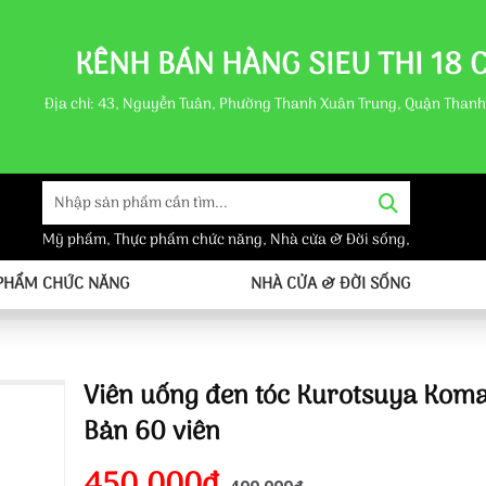
KÊNH BÁN HÀNG SIEU THI 18 
Địa chỉ: 43, Nguyễn Tuân, Phường Thanh Xuân Trung, Quận Thanh
Mỹ phẩm
,
Thực phẩm chức năng
,
Nhà cửa & Đời sống
,
PHẨM CHỨC NĂNG
NHÀ CỬA & ĐỜI SỐNG
Viên uống đen tóc Kurotsuya Koma
Bản 60 viên
450.000đ