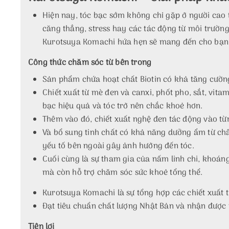
Hiện nay, tóc bạc sớm không chỉ gặp ở người cao t
căng thẳng, stress hay các tác động từ môi trườn
Kurotsuya Komachi hứa hẹn sẽ mang đến cho bạn 
Công thức chăm sóc từ bên trong
Sản phẩm chứa hoạt chất Biotin có khả tăng cường
Chiết xuất từ mè đen và canxi, phốt pho, sắt, vita
bạc hiệu quả và tóc trở nên chắc khoẻ hơn.
Thêm vào đó, chiết xuất nghệ đen tác động vào từ
Và bổ sung tinh chất có khả năng dưỡng ẩm từ ch
yếu tố bên ngoài gây ảnh hưởng đến tóc.
Cuối cùng là sự tham gia của nấm linh chi, khoán
mà còn hỗ trợ chăm sóc sức khoẻ tổng thể.
Kurotsuya Komachi là sự tổng hợp các chiết xuất t
Đạt tiêu chuẩn chất lượng Nhật Bản và nhận được p
Tiện lợi