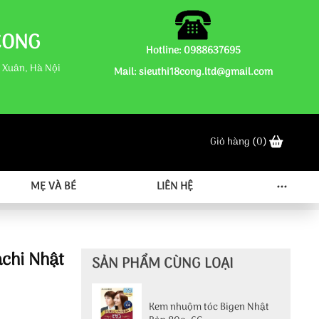
CONG
Hotline: 0988637695
 Xuân, Hà Nội
Mail: sieuthi18cong.ltd@gmail.com
Giỏ hàng
(0)
MẸ VÀ BÉ
LIÊN HỆ
chi Nhật
SẢN PHẨM CÙNG LOẠI
Kem nhuộm tóc Bigen Nhật