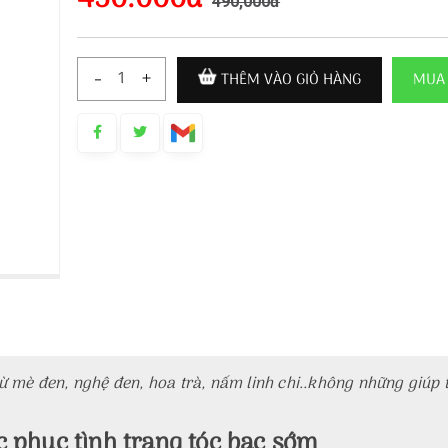
490,000đ
-
+
THÊM VÀO GIỎ HÀNG
MUA
 từ mè đen, nghệ đen, hoa trà, nấm linh chi..không những giú
 phục tình trạng tóc bạc sớm