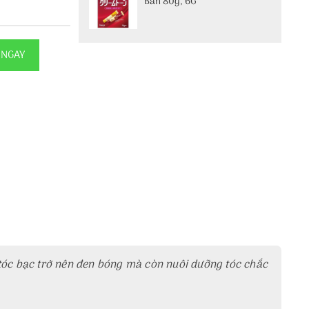
Bản 80g, 6G
 NGAY
p tóc bạc trở nên đen bóng mà còn nuôi dưỡng tóc chắc