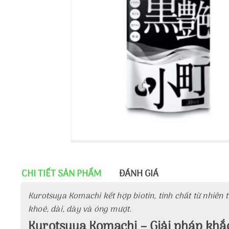
CHI TIẾT SẢN PHẨM
ĐÁNH GIÁ
Kurotsuya Komachi kết hợp biotin, tinh chất từ nhiên
khoẻ, dài, dày và óng mượt.
Kurotsuya Komachi – Giải pháp khắc