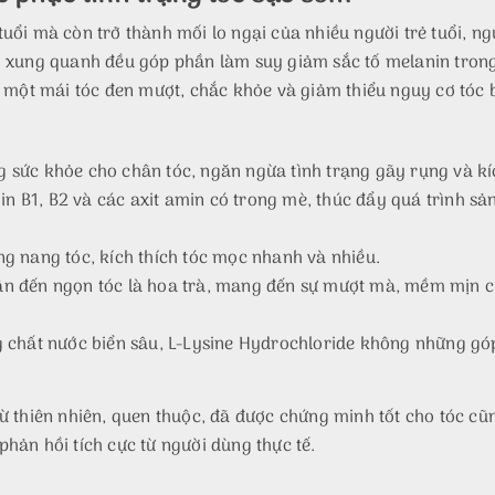
uổi mà còn trở thành mối lo ngại của nhiều người trẻ tuổi, ng
g xung quanh đều góp phần làm suy giảm sắc tố melanin trong
một mái tóc đen mượt, chắc khỏe và giảm thiểu nguy cơ tóc 
 sức khỏe cho chân tóc, ngăn ngừa tình trạng gãy rụng và kí
min B1, B2 và các axit amin có trong mè, thúc đẩy quá trình sả
ng nang tóc, kích thích tóc mọc nhanh và nhiều.
ân đến ngọn tóc là hoa trà, mang đến sự mượt mà, mềm mịn ch
g chất nước biển sâu, L-Lysine Hydrochloride không những góp
ừ thiên nhiên, quen thuộc, đã được chứng minh tốt cho tóc cũ
hản hồi tích cực từ người dùng thực tế.