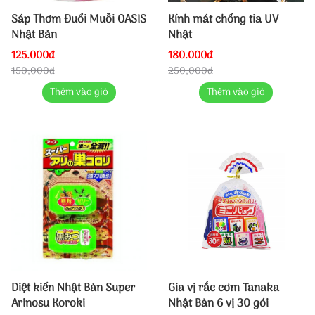
Sáp Thơm Đuổi Muỗi OASIS
Kính mát chống tia UV
Nhật Bản
Nhật
125.000đ
180.000đ
150,000đ
250,000đ
Thêm vào giỏ
Thêm vào giỏ
Diệt kiến Nhật Bản Super
Gia vị rắc cơm Tanaka
Arinosu Koroki
Nhật Bản 6 vị 30 gói