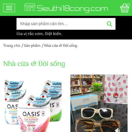
(0)
Toggle navigation
Gia vị rắc cơm
,
Diệt kiến
,
Trang chủ
Sản phẩm
Nhà cửa & Đời sống
Nhà cửa & Đời sống