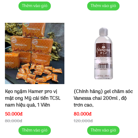
Thêm vào giỏ
Thêm vào giỏ
Kẹo ngậm Hamer pro vị
(Chính hãng) gel chăm sóc
mật ong Mỹ cải tiến TCSL
Vanessa chai 200ml , độ
nam hiệu quả, 1 Viên
trơn cao,
50.000đ
80.000đ
80,000đ
120,000đ
Thêm vào giỏ
Thêm vào giỏ