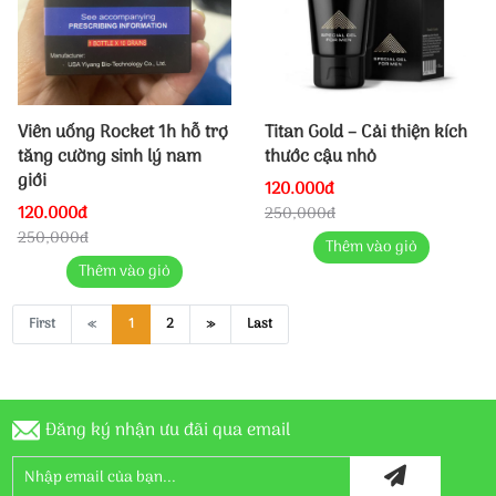
Viên uống Rocket 1h hỗ trợ
Titan Gold – Cải thiện kích
tăng cường sinh lý nam
thước cậu nhỏ
giới
120.000đ
120.000đ
250,000đ
250,000đ
Thêm vào giỏ
Thêm vào giỏ
First
«
1
2
»
Last
Đăng ký nhận ưu đãi qua email