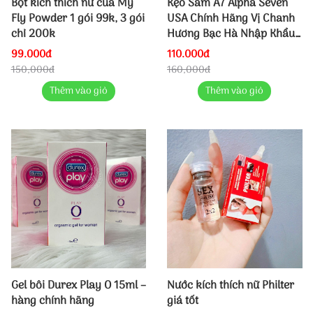
Bột kích thích nữ của Mỹ
Kẹo Sâm A7 Alpha Seven
Fly Powder 1 gói 99k, 3 gói
USA Chính Hãng Vị Chanh
chỉ 200k
Hương Bạc Hà Nhập Khẩu
1 Viên
99.000đ
110.000đ
150,000đ
160,000đ
Thêm vào giỏ
Thêm vào giỏ
Gel bôi Durex Play O 15ml –
Nước kích thích nữ Philter
hàng chính hãng
giá tốt