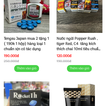
Tengsu Japan mua 2 tặng 1
Nước ngửi Popper Rush ,
( 190k 1 hộp) hàng loại 1
tiger Red, C4 tăng kích
chuẩn xịn có tác dụng
thích chai 10ml tiêu chuẩn
Mỹ ( giao ngẫu nhiên
190.000đ
120.000đ
màu)
250,000đ
190,000đ
Thêm vào giỏ
Thêm vào giỏ