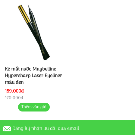
Kẻ mắt nước Maybelline
Hypersharp Laser Eyeliner
màu đen
159.000đ
170,000đ
Thêm vào giỏ
Đăng ký nhận ưu đãi qua email