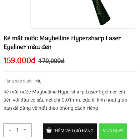
Kẻ mắt nước Maybelline Hypersharp Laser
Eyeliner màu đen
159.000đ
170,000đ
Hãng sản xuất
Mỹ
Kẻ mắt nước Maybelline Hypersharp Laser Eyeliner cải
tiến với đầu cọ sắc nét chỉ 0.01mm, cực kì linh hoạt giúp
bạn dễ dàng vẽ mắt theo phong cách riêng
-
+
THÊM VÀO GIỎ HÀNG
MUA NGAY