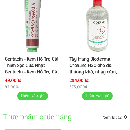
Gentacin - Kem Hỗ Trợ Cải
Tẩy trang Bioderma
Thiện Sẹo Của Nhật
Crealine H2O cho da
Gentacin - Kem Hỗ Trợ Cải
thường khô, nhạy cảm,
Thiện Sẹo Của Nhật
Hồng, 500ml
49.000đ
294.000đ
Gentacin - Kem Hỗ Trợ Cải
93,000đ
375,000đ
Thiện Sẹo Của Nhật
Thêm vào giỏ
Thêm vào giỏ
Gentacin - Kem Hỗ Trợ Cải
Thiện Sẹo Của Nhật
Thực phẩm chức năng
Xem Tất Cả