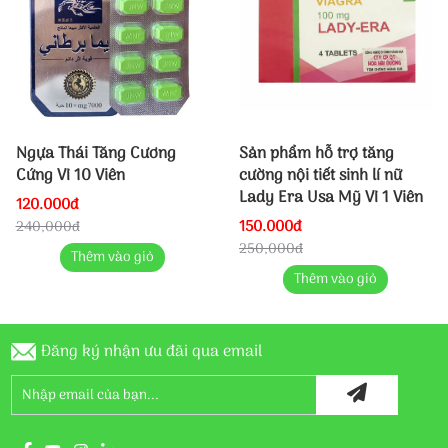
Ngựa Thái Tăng Cương
Sản phẩm hỗ trợ tăng
Cứng Vỉ 10 Viên
cường nội tiết sinh lí nữ
Lady Era Usa Mỹ Vỉ 1 Viên
120.000đ
150.000đ
240,000đ
250,000đ
Thêm vào giỏ
Thêm vào giỏ
Đăng ký nhận ưu đãi qua email