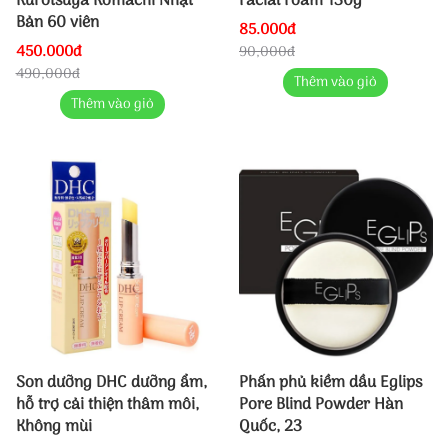
Kurotsuya Komachi Nhật
Facial Foam 130g
Bản 60 viên
85.000đ
450.000đ
90,000đ
490,000đ
Thêm vào giỏ
Thêm vào giỏ
Son dưỡng DHC dưỡng ẩm,
Phấn phủ kiềm dầu Eglips
hỗ trợ cải thiện thâm môi,
Pore Blind Powder Hàn
Không mùi
Quốc, 23