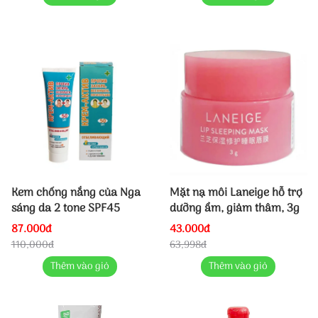
Kem chống nắng của Nga
Mặt nạ môi Laneige hỗ trợ
sáng da 2 tone SPF45
dưỡng ẩm, giảm thâm, 3g
87.000đ
43.000đ
110,000đ
63,998đ
Thêm vào giỏ
Thêm vào giỏ